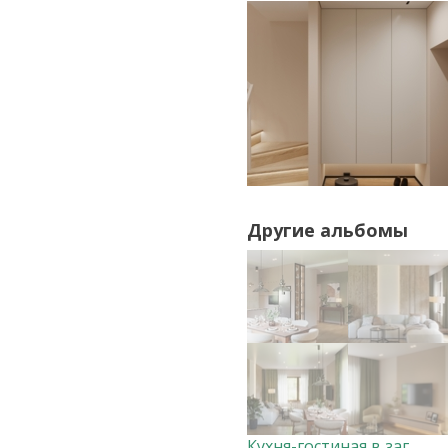
Другие альбомы
Кухня-гостиная в загородном доме Дизайнер Анна Скорнякова