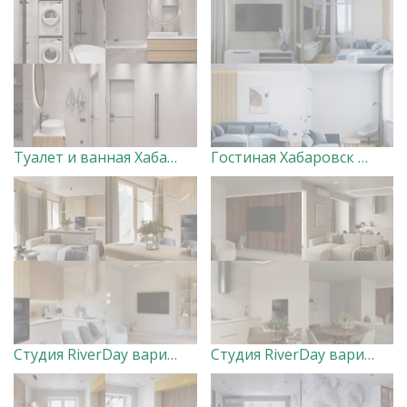
Туалет и ванная Хабаровск Вершины. Дизайнер Ксения Добровольская
Гостиная Хабаровск Вершины. Дизайнер Ксения Добровольская
Студия RiverDay вариант 1 Дизайнер Маргарита Оглуздина
Студия RiverDay вариант 2 Дизайнер Маргарита Оглуздина