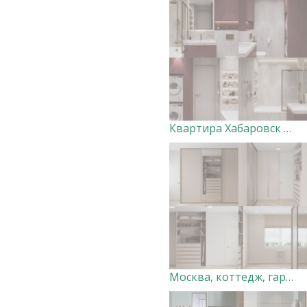
Квартира Хабаровск (санузел)
Москва, коттедж, гардеробная. Дизайн-студия "Very Peri"