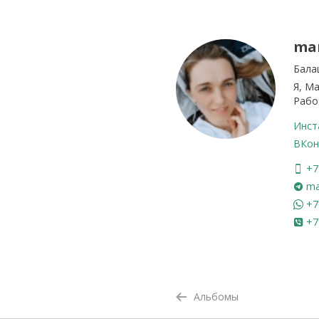
ma
Бала
Я, М
Рабо
Инст
ВКон
+7
ma
+7
+7
Альбомы