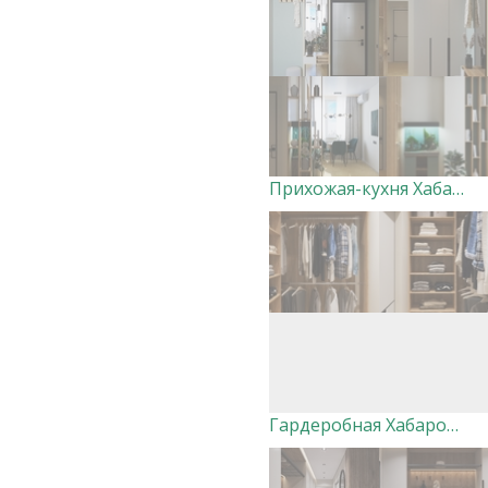
Прихожая-кухня Хабаровск Вершины. Дизайнер Ксения Добровольская
Гардеробная Хабаровск Вершины. Дизайнер Ксения Добровольская