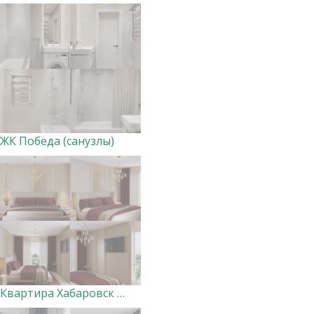
ЖК Победа (санузлы)
Квартира Хабаровск (мастер-спальня с санузлом и гардеробной)