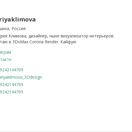
riyaklimova
шиха, Россия
ария Климова, дизайнер, ныне визуализатор интерьеров.
таю в 3DsMax Corona Render. Кайфую
аграм
такте
9242144709
riyaklimova_3Ddesign
9242144709
9242144709