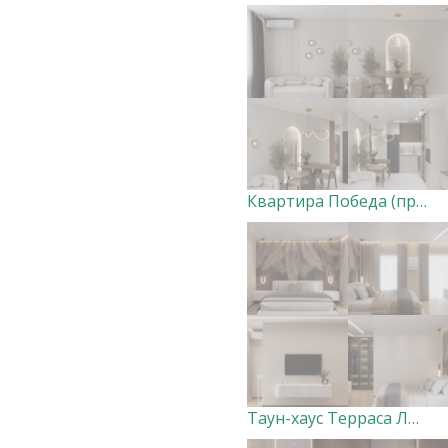
Квартира Победа (прихожая, кухня-гостиная) ВАРИАНТ 1
Таун-хаус Терраса Лофт 2 этаж