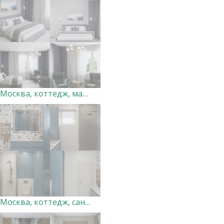
Москва, коттедж, мастер-спальня. Дизайн-студия "Very Peri"
Москва, коттедж, санузел 3. Дизайн-студия "Very Peri"