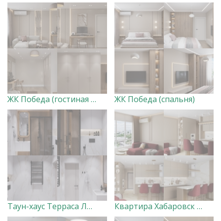
ЖК Победа (гостиная с лоджией)
ЖК Победа (спальня)
Таун-хаус Терраса Лофт Санузлы
Квартира Хабаровск (кухня-гостиная и холл)