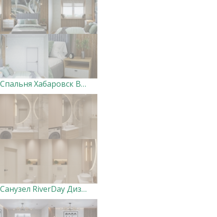
Спальня Хабаровск Вершины. Дизайнер Ксения Добровольская
Санузел RiverDay Дизайнер Маргарита Оглуздина