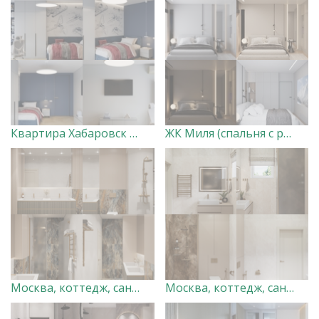
Квартира Хабаровск (детская для мальчика)
ЖК Миля (спальня с разными сценариями освещения)
Москва, коттедж, санузел 2. Дизайн-студия "Very Peri"
Москва, коттедж, санузел 1. Дизайн-студия "Very Peri"