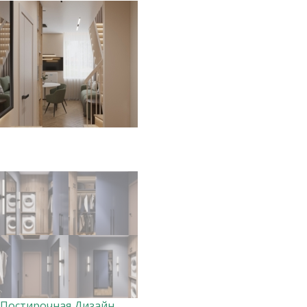
Постирочная Дизайнер Анна Скорнякова