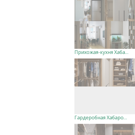
Прихожая-кухня Хабаровск Вершины. Дизайнер Ксения Добровольская
Гардеробная Хабаровск Вершины. Дизайнер Ксения Добровольская