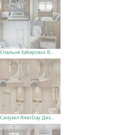
Спальня Хабаровск Вершины. Дизайнер Ксения Добровольская
Санузел RiverDay Дизайнер Маргарита Оглуздина