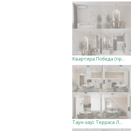
Квартира Победа (прихожая, кухня-гостиная) ВАРИАНТ 1
Таун-хаус Терраса Лофт 1 этаж