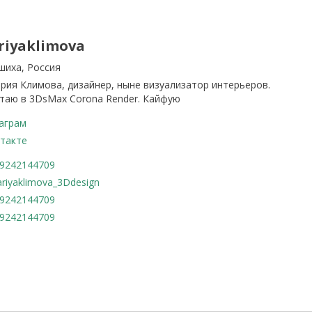
riyaklimova
шиха, Россия
ария Климова, дизайнер, ныне визуализатор интерьеров.
таю в 3DsMax Corona Render. Кайфую
аграм
такте
9242144709
riyaklimova_3Ddesign
9242144709
9242144709