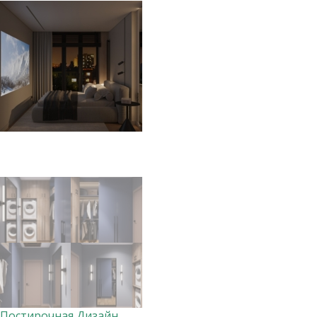
Постирочная Дизайнер Анна Скорнякова