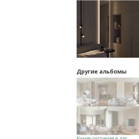
Другие альбомы
Кухня-гостиная в загородном доме Дизайнер Анна Скорнякова