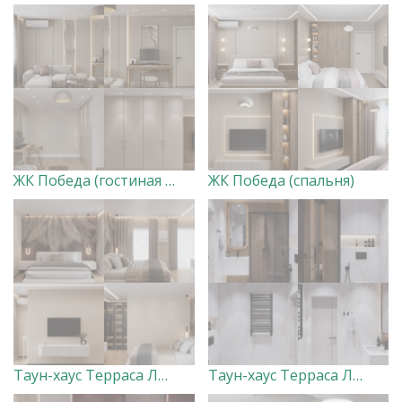
ЖК Победа (гостиная с лоджией)
ЖК Победа (спальня)
Таун-хаус Терраса Лофт 2 этаж
Таун-хаус Терраса Лофт Санузлы