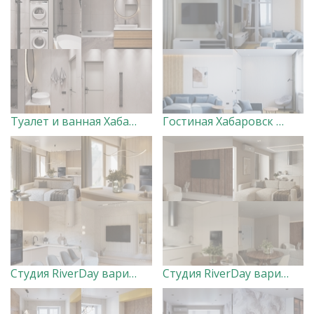
Туалет и ванная Хабаровск Вершины. Дизайнер Ксения Добровольская
Гостиная Хабаровск Вершины. Дизайнер Ксения Добровольская
Студия RiverDay вариант 1 Дизайнер Маргарита Оглуздина
Студия RiverDay вариант 2 Дизайнер Маргарита Оглуздина