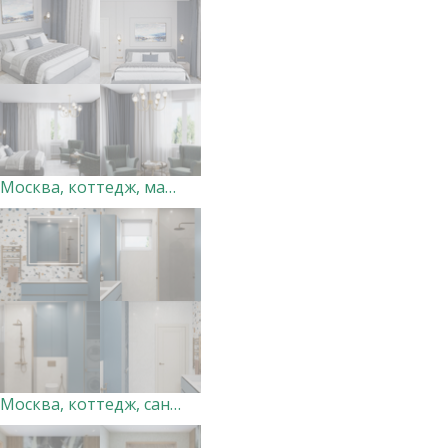
Москва, коттедж, мастер-спальня. Дизайн-студия "Very Peri"
Москва, коттедж, санузел 3. Дизайн-студия "Very Peri"