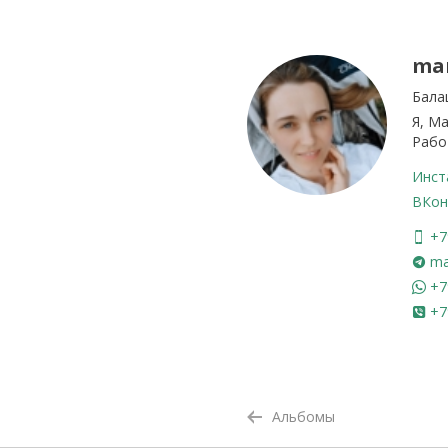
ma
Бала
Я, М
Рабо
Инст
ВКон
+7
ma
+7
+7
Альбомы