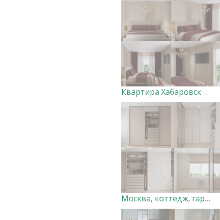
Квартира Хабаровск (мастер-спальня с санузлом и гардеробной)
Москва, коттедж, гардеробная. Дизайн-студия "Very Peri"