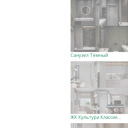
Санузел Тёмный
ЖК Культура Классика (кухня-гостиная, холл)