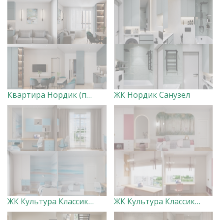
Квартира Нордик (прихожая, кухня-гостиная с лоджией и спальня)
ЖК Нордик Санузел
ЖК Культура Классика Детская голубая
ЖК Культура Классика Детская розовая