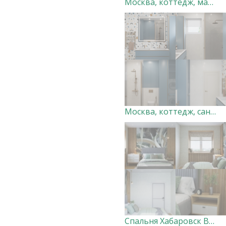
Москва, коттедж, мастер-спальня. Дизайн-студия "Very Peri"
Москва, коттедж, санузел 3. Дизайн-студия "Very Peri"
Спальня Хабаровск Вершины. Дизайнер Ксения Добровольская