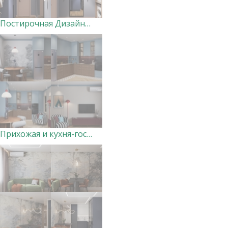
Постирочная Дизайнер Анна Скорнякова
Прихожая и кухня-гостиная в доме, Курск