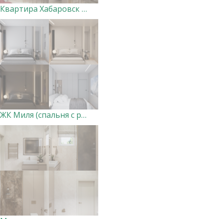
Квартира Хабаровск (кухня-гостиная и холл)
ЖК Миля (спальня с разными сценариями освещения)