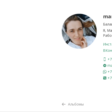
ma
Бала
Я, М
Рабо
Инст
ВКон
+7
ma
+7
+7
Альбомы