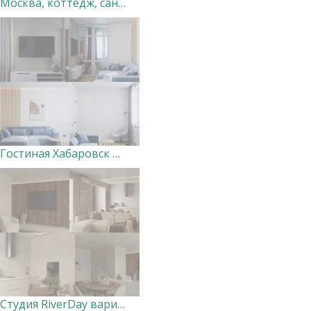
Москва, коттедж, санузел 1. Дизайн-студия "Very Peri"
Гостиная Хабаровск Вершины. Дизайнер Ксения Добровольская
Студия RiverDay вариант 2 Дизайнер Маргарита Оглуздина