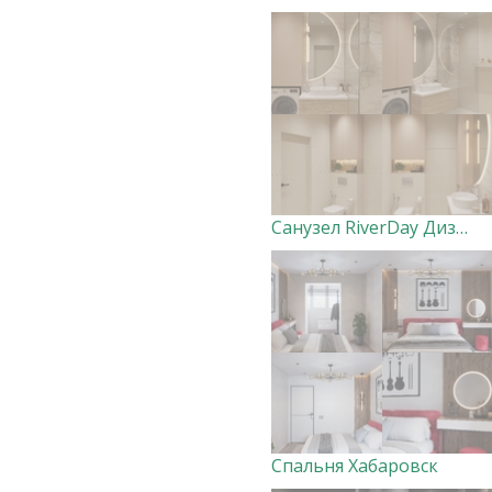
Санузел RiverDay Дизайнер Маргарита Оглуздина
Спальня Хабаровск