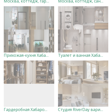
Москва, коттедж, гардеробная. Дизайн-студия "Very Peri"
Москва, коттедж, санузел 2. Дизайн-студия "Very Peri"
Прихожая-кухня Хабаровск Вершины. Дизайнер Ксения Добровольская
Туалет и ванная Хабаровск Вершины. Дизайнер Ксения Добровольская
Гардеробная Хабаровск Вершины. Дизайнер Ксения Добровольская
Студия RiverDay вариант 1 Дизайнер Маргарита Оглуздина