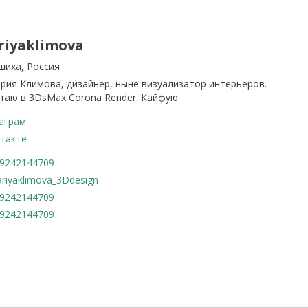
riyaklimova
шиха, Россия
ария Климова, дизайнер, ныне визуализатор интерьеров.
таю в 3DsMax Corona Render. Кайфую
аграм
такте
9242144709
riyaklimova_3Ddesign
9242144709
9242144709