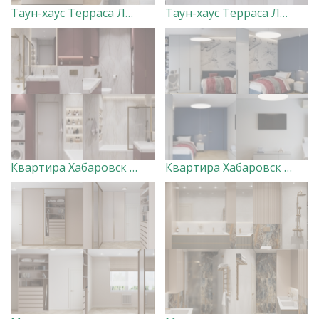
Таун-хаус Терраса Лофт 2 этаж
Таун-хаус Терраса Лофт Санузлы
Квартира Хабаровск (санузел)
Квартира Хабаровск (детская для мальчика)