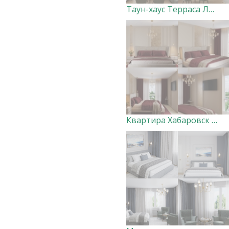
Таун-хаус Терраса Лофт 1 этаж
Квартира Хабаровск (мастер-спальня с санузлом и гардеробной)