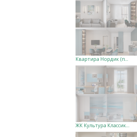
Квартира Нордик (прихожая, кухня-гостиная с лоджией и спальня)
ЖК Культура Классика Детская голубая