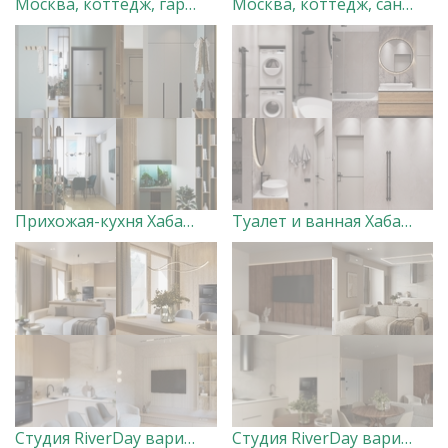
Москва, коттедж, гардеробная. Дизайн-студия "Very Peri"
Москва, коттедж, санузел 2. Дизайн-студия "Very Peri"
Прихожая-кухня Хабаровск Вершины. Дизайнер Ксения Добровольская
Туалет и ванная Хабаровск Вершины. Дизайнер Ксения Добровольская
Студия RiverDay вариант 1 Дизайнер Маргарита Оглуздина
Студия RiverDay вариант 2 Дизайнер Маргарита Оглуздина