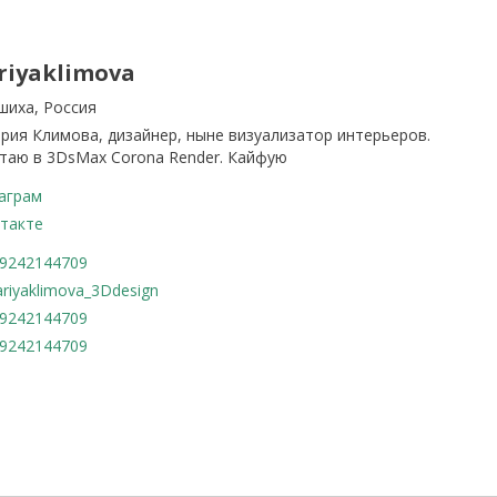
riyaklimova
шиха, Россия
ария Климова, дизайнер, ныне визуализатор интерьеров.
таю в 3DsMax Corona Render. Кайфую
аграм
такте
9242144709
riyaklimova_3Ddesign
9242144709
9242144709