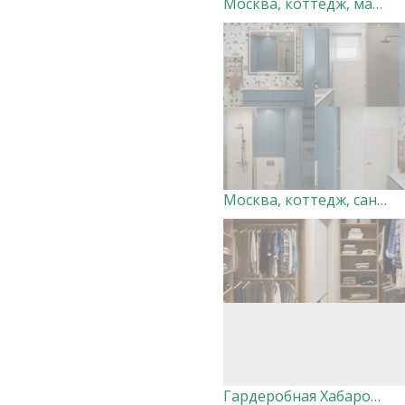
Москва, коттедж, мастер-спальня. Дизайн-студия "Very Peri"
Москва, коттедж, санузел 3. Дизайн-студия "Very Peri"
Гардеробная Хабаровск Вершины. Дизайнер Ксения Добровольская