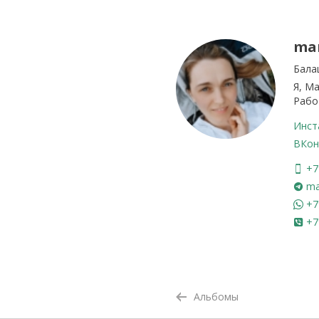
ma
Бала
Я, М
Рабо
Инст
ВКон
+7
ma
+7
+7
Альбомы