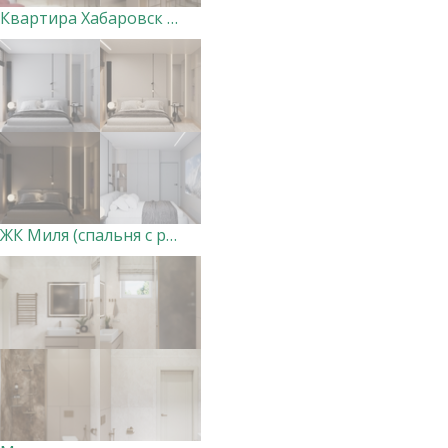
Квартира Хабаровск (кухня-гостиная и холл)
ЖК Миля (спальня с разными сценариями освещения)