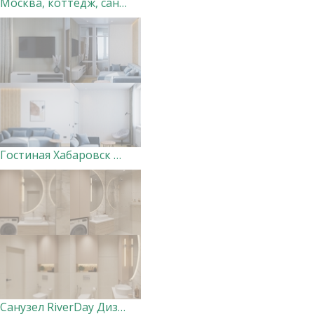
Москва, коттедж, санузел 1. Дизайн-студия "Very Peri"
Гостиная Хабаровск Вершины. Дизайнер Ксения Добровольская
Санузел RiverDay Дизайнер Маргарита Оглуздина