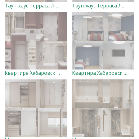
Таун-хаус Терраса Лофт 2 этаж
Таун-хаус Терраса Лофт Санузлы
Квартира Хабаровск (санузел)
Квартира Хабаровск (детская для мальчика)