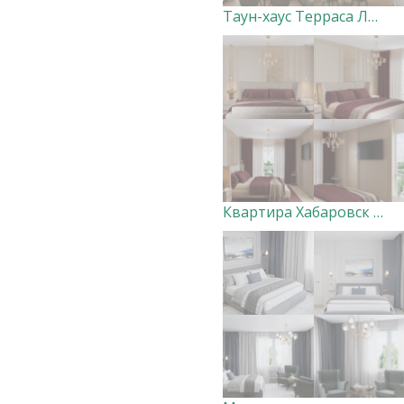
Таун-хаус Терраса Лофт 1 этаж
Квартира Хабаровск (мастер-спальня с санузлом и гардеробной)