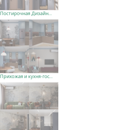
Постирочная Дизайнер Анна Скорнякова
Прихожая и кухня-гостиная в доме, Курск