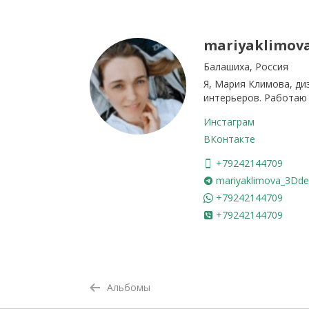
mariyaklimov
Балашиха, Россия
Я, Мария Климова, ди
интерьеров. Работаю
Инстаграм
ВКонтакте
+79242144709
mariyaklimova_3Dde
+79242144709
+79242144709
Альбомы