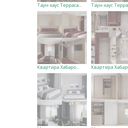
Таун-хаус Терраса Лофт 1 этаж
Квартира Хабаровск (мастер-спальня с санузлом и гардеробной)