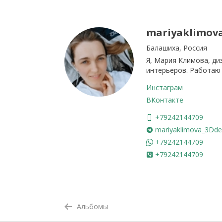
mariyaklimov
Балашиха, Россия
Я, Мария Климова, ди
интерьеров. Работаю
Инстаграм
ВКонтакте
+79242144709
mariyaklimova_3Dde
+79242144709
+79242144709
Альбомы