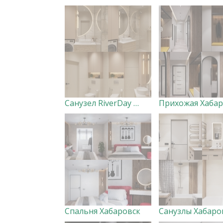
Санузел RiverDay Дизайнер Маргарита Оглуздина
Спальня Хабаровск
Санузлы Хабаро