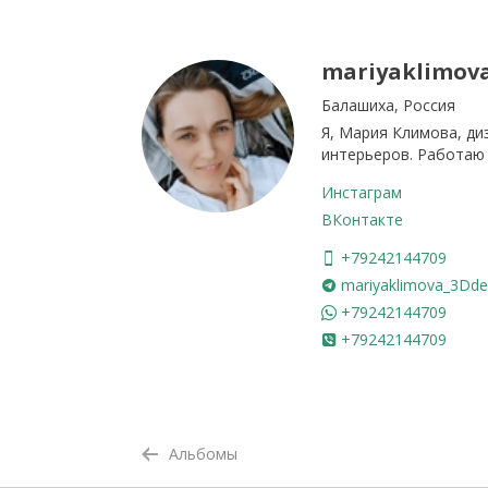
mariyaklimov
Балашиха, Россия
Я, Мария Климова, ди
интерьеров. Работаю
Инстаграм
ВКонтакте
+79242144709
mariyaklimova_3Dde
+79242144709
+79242144709
Альбомы