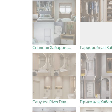
Спальня Хабаровск Вершины. Дизайнер Ксения Добровольская
Санузел RiverDay Дизайнер Маргарита Оглуздина